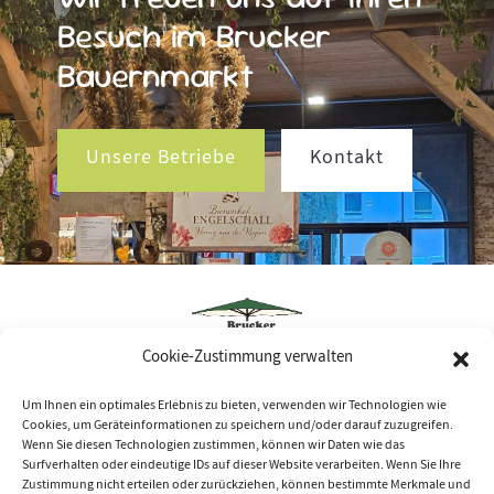
Besuch im Brucker
Bauernmarkt
Unsere Betriebe
Kontakt
Cookie-Zustimmung verwalten
Über uns
Um Ihnen ein optimales Erlebnis zu bieten, verwenden wir Technologien wie
Cookies, um Geräteinformationen zu speichern und/oder darauf zuzugreifen.
Betriebe
Wenn Sie diesen Technologien zustimmen, können wir Daten wie das
Surfverhalten oder eindeutige IDs auf dieser Website verarbeiten. Wenn Sie Ihre
Aktuelles
Zustimmung nicht erteilen oder zurückziehen, können bestimmte Merkmale und