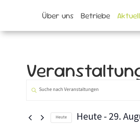
Über uns
Betriebe
Aktuel
Veranstaltun
Veranstaltunge
Bitte
Schlüsselwort
Suche
eingeben.
und
Suche
Heute
 - 
29. Aug
Heute
nach
Datum
Ansichten,
Veranstaltungen
wählen.
Schlüsselwort.