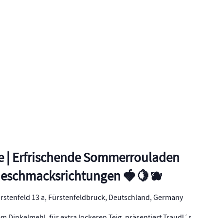
e | Erfrischende Sommerrouladen
Geschmacksrichtungen 🍓🍋🫐
rstenfeld 13 a, Fürstenfeldbruck, Deutschland, Germany