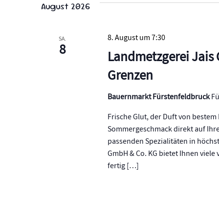
August 2026
Navigation
8. August um 7:30
SA.
8
Landmetzgerei Jais 
Grenzen
Bauernmarkt Fürstenfeldbruck
Fü
Frische Glut, der Duft von bestem
Sommergeschmack direkt auf Ihren 
passenden Spezialitäten in höchst
GmbH & Co. KG bietet Ihnen viele v
fertig […]