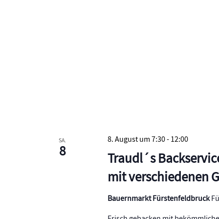
8. August um 7:30
-
12:00
SA.
8
Traudl´s Backservic
mit verschiedenen 
Bauernmarkt Fürstenfeldbruck
Fü