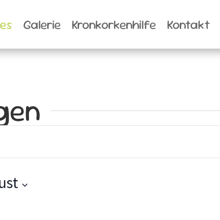
les
Galerie
Kronkorkenhilfe
Kontakt
gen
n
ust