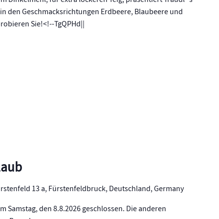
 Dinkelmehl, für extra lockeren Teig, präsentiert Traudl´s
in den Geschmacksrichtungen Erdbeere, Blaubeere und
robieren Sie!<!--TgQPHd||
laub
rstenfeld 13 a, Fürstenfeldbruck, Deutschland, Germany
m Samstag, den 8.8.2026 geschlossen. Die anderen