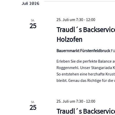
Juli 2026
Navigation
25. Juli um 7:30
-
12:00
SA.
25
Traudl´s Backservic
Holzofen
Bauernmarkt Fürstenfeldbruck
Fü
Erleben Sie die perfekte Balance
Roggenmehl. Unser Stangariada Kr
So entstehen eine herzhafte Krust
bleibt. Genau das Richtige für d
25. Juli um 7:30
-
12:00
SA.
25
Traudl´s Backservic