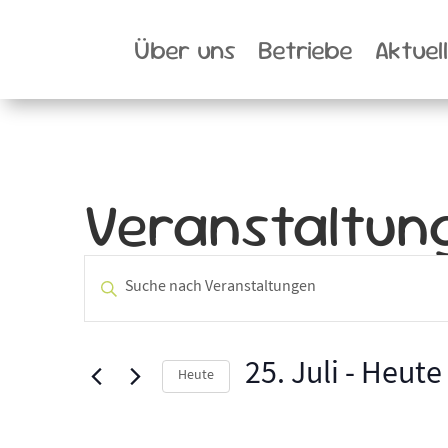
Über uns
Betriebe
Aktuel
Veranstaltun
Veranstaltunge
Bitte
Schlüsselwort
Suche
eingeben.
und
Suche
25. Juli
 - 
Heute
Heute
nach
Datum
Ansichten,
Veranstaltungen
wählen.
Schlüsselwort.