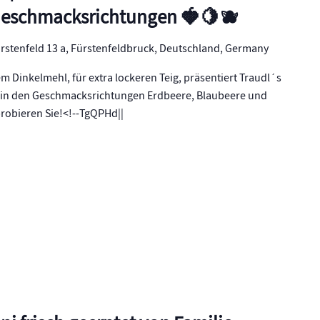
Geschmacksrichtungen 🍓🍋🫐
rstenfeld 13 a, Fürstenfeldbruck, Deutschland, Germany
 Dinkelmehl, für extra lockeren Teig, präsentiert Traudl´s
in den Geschmacksrichtungen Erdbeere, Blaubeere und
robieren Sie!<!--TgQPHd||