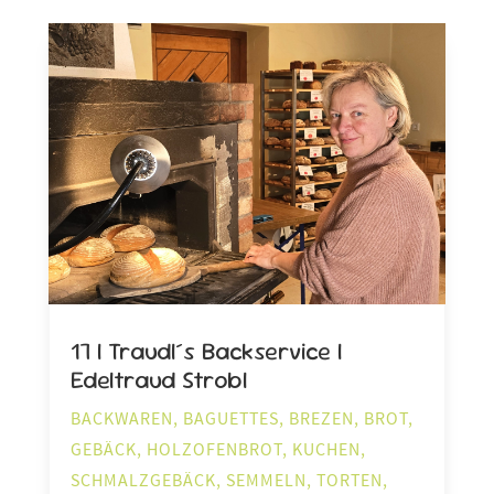
17 | Traudl´s Backservice |
Edeltraud Strobl
BACKWAREN
,
BAGUETTES
,
BREZEN
,
BROT
,
GEBÄCK
,
HOLZOFENBROT
,
KUCHEN
,
SCHMALZGEBÄCK
,
SEMMELN
,
TORTEN
,