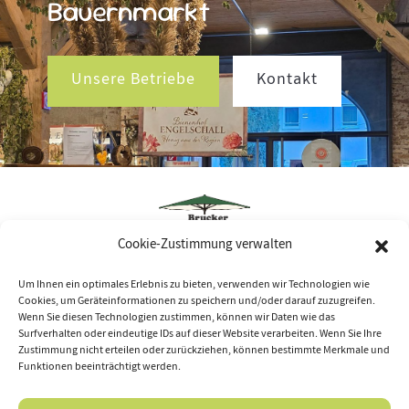
Bauernmarkt
Unsere Betriebe
Kontakt
Cookie-Zustimmung verwalten
Über uns
Um Ihnen ein optimales Erlebnis zu bieten, verwenden wir Technologien wie
Cookies, um Geräteinformationen zu speichern und/oder darauf zuzugreifen.
Betriebe
Wenn Sie diesen Technologien zustimmen, können wir Daten wie das
Surfverhalten oder eindeutige IDs auf dieser Website verarbeiten. Wenn Sie Ihre
Aktuelles
Zustimmung nicht erteilen oder zurückziehen, können bestimmte Merkmale und
Funktionen beeinträchtigt werden.
Galerie