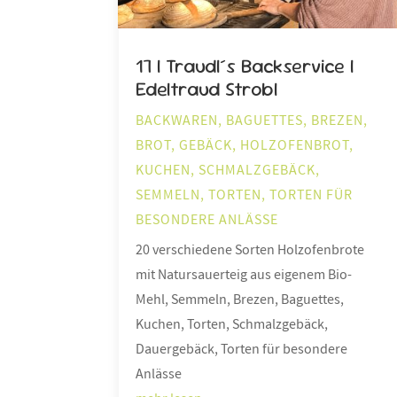
17 | Traudl´s Backservice |
Edeltraud Strobl
BACKWAREN
,
BAGUETTES
,
BREZEN
,
BROT
,
GEBÄCK
,
HOLZOFENBROT
,
KUCHEN
,
SCHMALZGEBÄCK
,
SEMMELN
,
TORTEN
,
TORTEN FÜR
BESONDERE ANLÄSSE
20 verschiedene Sorten Holzofenbrote
mit Natursauerteig aus eigenem Bio-
Mehl, Semmeln, Brezen, Baguettes,
Kuchen, Torten, Schmalzgebäck,
Dauergebäck, Torten für besondere
Anlässe